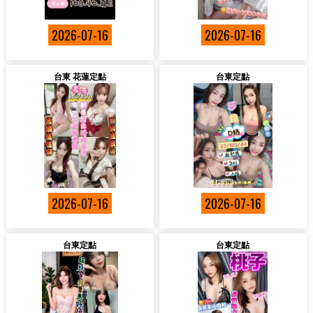
2026-07-16
2026-07-16
台東 花蓮定點
台東定點
2026-07-16
2026-07-16
台東定點
台東定點