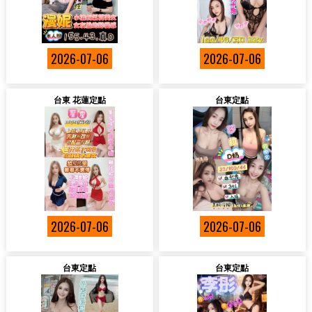
2026-07-06
2026-07-06
台東 花蓮定點
台東定點
2026-07-06
2026-07-06
台東定點
台東定點