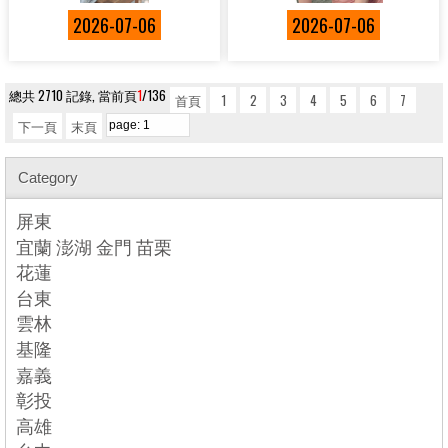
2026-07-06
2026-07-06
總共 2710 記錄, 當前頁
1
/136
首頁
1
2
3
4
5
6
7
下一頁
末頁
Category
屏東
宜蘭 澎湖 金門 苗栗
花蓮
台東
雲林
基隆
嘉義
彰投
高雄